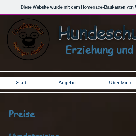
Diese Website wurde mit dem Homepage-Baukasten von
Hundeschu
Erziehung und
Start
Angebot
Über Mich
Preise