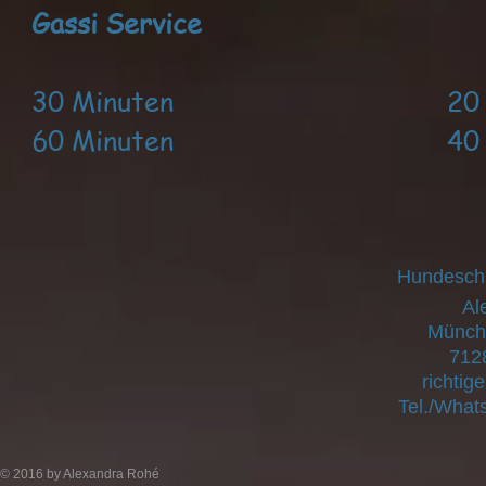
Gassi Service
30 Minuten 20 E
60 Minuten 40 E
Hundeschu
Al
Münchi
712
richtig
Tel./Wha
© 2016 by Alexandra Rohé